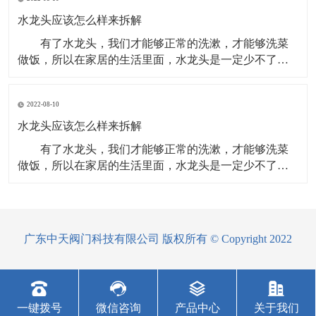
头。现在，越来越多的消费者选购水龙头，都会从材
质、功能、造型等多方面来综合考虑。可根据以下几点
水龙头应该怎么样来拆解
选购。 看
有了水龙头，我们才能够正常的洗漱，才能够洗菜
做饭，所以在家居的生活里面，水龙头是一定少不了
的，在使用的过程里面，水龙头可能会出现一些问题，
我们需要更换，那么水龙头应该怎么样来拆解呢？下面
2022-08-10
就来给大家具体的介绍一下。 方法/步骤 准备工
作：在更换水龙头前，小编首先将进水阀关闭掉。进水
水龙头应该怎么样来拆解
阀位
有了水龙头，我们才能够正常的洗漱，才能够洗菜
做饭，所以在家居的生活里面，水龙头是一定少不了
的，在使用的过程里面，水龙头可能会出现一些问题，
我们需要更换，那么水龙头应该怎么样来拆解呢？下面
就来给大家具体的介绍一下。 方法/步骤 准备工
作：在更换水龙头前，小编首先将进水阀关闭掉。进水
广东中天阀门科技有限公司 版权所有 © Copyright 2022
阀位于厨
一键拨号
微信咨询
产品中心
关于我们