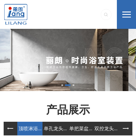
产品展示
顶喷淋浴...
单孔龙头...
单把菜盆...
双控龙头...
单把配套