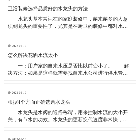
板，将两个槽体焊接到面板上，再进行修磨处理。工艺
中对槽体拉伸设备的要求低，一般在500吨以内的液压设
卫浴装修选择品质好的水龙头的方法
备就
水龙头基本常识在的家庭装修中，越来越多的人意
识到龙头的重要性了，尤其是在厨卫的装修中都对水龙
头有着极高的要求。龙头要一步到位，起码用它个10
年，而且还要看起来够档次。 1、铜本体：就龙头而
2022-08-10
言，铜早已成为当仁不让的材质，主要是因为铜介质的
抗菌效用是早已获得权威实验室的检测认可的。高档的
怎么解决花洒水流太小
卫浴品
一：用户家的自来水压是否比以前变小了。 解
决方法：如果是这样就需要找自来水公司进行供水管路
和压力的检查。 二：与热水器连接的管路阀门开启
得较小。 解决方法是将进水阀门开大。 三：混
2022-08-10
水阀先天不足、通径小，节流导致出水量变小。 解
决方法：可拆卸混水阀的进口端、以软管将其
根据4个方面正确选购水龙头
水龙头是水阀的通俗称谓，用来控制水流的大小开
关，有节水的功效。水龙头的更新换代速度非常快，从
老式铸铁工艺发展到电镀旋钮式的，又发展到不锈钢单
温单控水龙头、不锈钢双温双控龙头、厨房半自动龙
2022-08-10