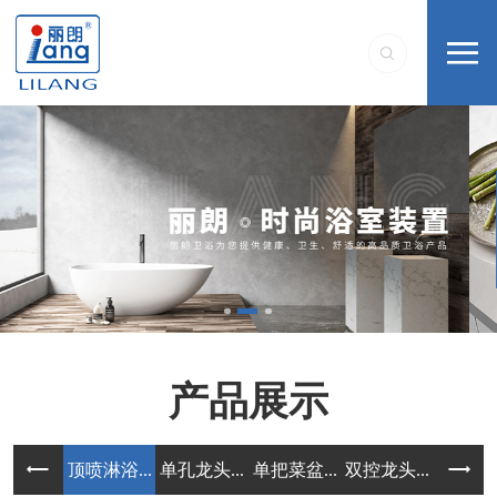
产品展示
顶喷淋浴...
单孔龙头...
单把菜盆...
双控龙头...
单把配套