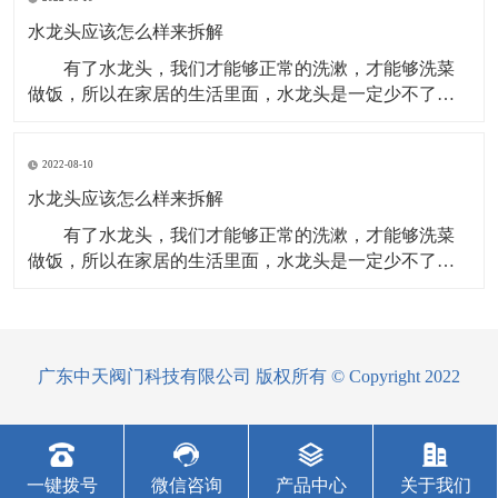
头。现在，越来越多的消费者选购水龙头，都会从材
质、功能、造型等多方面来综合考虑。可根据以下几点
水龙头应该怎么样来拆解
选购。 看
有了水龙头，我们才能够正常的洗漱，才能够洗菜
做饭，所以在家居的生活里面，水龙头是一定少不了
的，在使用的过程里面，水龙头可能会出现一些问题，
我们需要更换，那么水龙头应该怎么样来拆解呢？下面
2022-08-10
就来给大家具体的介绍一下。 方法/步骤 准备工
作：在更换水龙头前，小编首先将进水阀关闭掉。进水
水龙头应该怎么样来拆解
阀位
有了水龙头，我们才能够正常的洗漱，才能够洗菜
做饭，所以在家居的生活里面，水龙头是一定少不了
的，在使用的过程里面，水龙头可能会出现一些问题，
我们需要更换，那么水龙头应该怎么样来拆解呢？下面
就来给大家具体的介绍一下。 方法/步骤 准备工
作：在更换水龙头前，小编首先将进水阀关闭掉。进水
广东中天阀门科技有限公司 版权所有 © Copyright 2022
阀位于厨
一键拨号
微信咨询
产品中心
关于我们