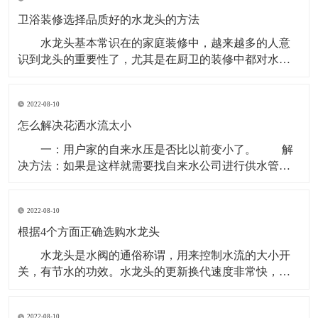
板，将两个槽体焊接到面板上，再进行修磨处理。工艺
中对槽体拉伸设备的要求低，一般在500吨以内的液压设
卫浴装修选择品质好的水龙头的方法
备就
水龙头基本常识在的家庭装修中，越来越多的人意
识到龙头的重要性了，尤其是在厨卫的装修中都对水龙
头有着极高的要求。龙头要一步到位，起码用它个10
年，而且还要看起来够档次。 1、铜本体：就龙头而
2022-08-10
言，铜早已成为当仁不让的材质，主要是因为铜介质的
抗菌效用是早已获得权威实验室的检测认可的。高档的
怎么解决花洒水流太小
卫浴品
一：用户家的自来水压是否比以前变小了。 解
决方法：如果是这样就需要找自来水公司进行供水管路
和压力的检查。 二：与热水器连接的管路阀门开启
得较小。 解决方法是将进水阀门开大。 三：混
2022-08-10
水阀先天不足、通径小，节流导致出水量变小。 解
决方法：可拆卸混水阀的进口端、以软管将其
根据4个方面正确选购水龙头
水龙头是水阀的通俗称谓，用来控制水流的大小开
关，有节水的功效。水龙头的更新换代速度非常快，从
老式铸铁工艺发展到电镀旋钮式的，又发展到不锈钢单
温单控水龙头、不锈钢双温双控龙头、厨房半自动龙
2022-08-10