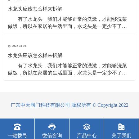
头。现在，越来越多的消费者选购水龙头，都会从材
质、功能、造型等多方面来综合考虑。可根据以下几点
水龙头应该怎么样来拆解
选购。 看
有了水龙头，我们才能够正常的洗漱，才能够洗菜
做饭，所以在家居的生活里面，水龙头是一定少不了
的，在使用的过程里面，水龙头可能会出现一些问题，
我们需要更换，那么水龙头应该怎么样来拆解呢？下面
2022-08-10
就来给大家具体的介绍一下。 方法/步骤 准备工
作：在更换水龙头前，小编首先将进水阀关闭掉。进水
水龙头应该怎么样来拆解
阀位
有了水龙头，我们才能够正常的洗漱，才能够洗菜
做饭，所以在家居的生活里面，水龙头是一定少不了
的，在使用的过程里面，水龙头可能会出现一些问题，
我们需要更换，那么水龙头应该怎么样来拆解呢？下面
就来给大家具体的介绍一下。 方法/步骤 准备工
作：在更换水龙头前，小编首先将进水阀关闭掉。进水
广东中天阀门科技有限公司 版权所有 © Copyright 2022
阀位于厨
一键拨号
微信咨询
产品中心
关于我们