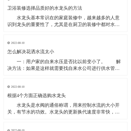
板，将两个槽体焊接到面板上，再进行修磨处理。工艺
中对槽体拉伸设备的要求低，一般在500吨以内的液压设
卫浴装修选择品质好的水龙头的方法
备就
水龙头基本常识在的家庭装修中，越来越多的人意
识到龙头的重要性了，尤其是在厨卫的装修中都对水龙
头有着极高的要求。龙头要一步到位，起码用它个10
年，而且还要看起来够档次。 1、铜本体：就龙头而
2022-08-10
言，铜早已成为当仁不让的材质，主要是因为铜介质的
抗菌效用是早已获得权威实验室的检测认可的。高档的
怎么解决花洒水流太小
卫浴品
一：用户家的自来水压是否比以前变小了。 解
决方法：如果是这样就需要找自来水公司进行供水管路
和压力的检查。 二：与热水器连接的管路阀门开启
得较小。 解决方法是将进水阀门开大。 三：混
2022-08-10
水阀先天不足、通径小，节流导致出水量变小。 解
决方法：可拆卸混水阀的进口端、以软管将其
根据4个方面正确选购水龙头
水龙头是水阀的通俗称谓，用来控制水流的大小开
关，有节水的功效。水龙头的更新换代速度非常快，从
老式铸铁工艺发展到电镀旋钮式的，又发展到不锈钢单
温单控水龙头、不锈钢双温双控龙头、厨房半自动龙
2022-08-10