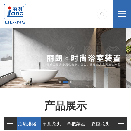
产品展示
顶喷淋浴...
单孔龙头...
单把菜盆...
双控龙头...
单把配套