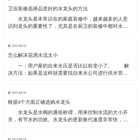
板，将两个槽体焊接到面板上，再进行修磨处理。工艺
中对槽体拉伸设备的要求低，一般在500吨以内的液压设
卫浴装修选择品质好的水龙头的方法
备就
水龙头基本常识在的家庭装修中，越来越多的人意
识到龙头的重要性了，尤其是在厨卫的装修中都对水龙
头有着极高的要求。龙头要一步到位，起码用它个10
年，而且还要看起来够档次。 1、铜本体：就龙头而
2022-08-10
言，铜早已成为当仁不让的材质，主要是因为铜介质的
抗菌效用是早已获得权威实验室的检测认可的。高档的
怎么解决花洒水流太小
卫浴品
一：用户家的自来水压是否比以前变小了。 解
决方法：如果是这样就需要找自来水公司进行供水管路
和压力的检查。 二：与热水器连接的管路阀门开启
得较小。 解决方法是将进水阀门开大。 三：混
2022-08-10
水阀先天不足、通径小，节流导致出水量变小。 解
决方法：可拆卸混水阀的进口端、以软管将其
根据4个方面正确选购水龙头
水龙头是水阀的通俗称谓，用来控制水流的大小开
关，有节水的功效。水龙头的更新换代速度非常快，从
老式铸铁工艺发展到电镀旋钮式的，又发展到不锈钢单
温单控水龙头、不锈钢双温双控龙头、厨房半自动龙
2022-08-10