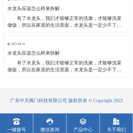
头。现在，越来越多的消费者选购水龙头，都会从材
质、功能、造型等多方面来综合考虑。可根据以下几点
水龙头应该怎么样来拆解
选购。 看
有了水龙头，我们才能够正常的洗漱，才能够洗菜
做饭，所以在家居的生活里面，水龙头是一定少不了
的，在使用的过程里面，水龙头可能会出现一些问题，
我们需要更换，那么水龙头应该怎么样来拆解呢？下面
2022-08-10
就来给大家具体的介绍一下。 方法/步骤 准备工
作：在更换水龙头前，小编首先将进水阀关闭掉。进水
水龙头应该怎么样来拆解
阀位
有了水龙头，我们才能够正常的洗漱，才能够洗菜
做饭，所以在家居的生活里面，水龙头是一定少不了
的，在使用的过程里面，水龙头可能会出现一些问题，
我们需要更换，那么水龙头应该怎么样来拆解呢？下面
就来给大家具体的介绍一下。 方法/步骤 准备工
作：在更换水龙头前，小编首先将进水阀关闭掉。进水
广东中天阀门科技有限公司 版权所有 © Copyright 2022
阀位于厨
一键拨号
微信咨询
产品中心
关于我们