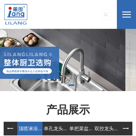
产品展示
顶喷淋浴...
单孔龙头...
单把菜盆...
双控龙头...
单把配套